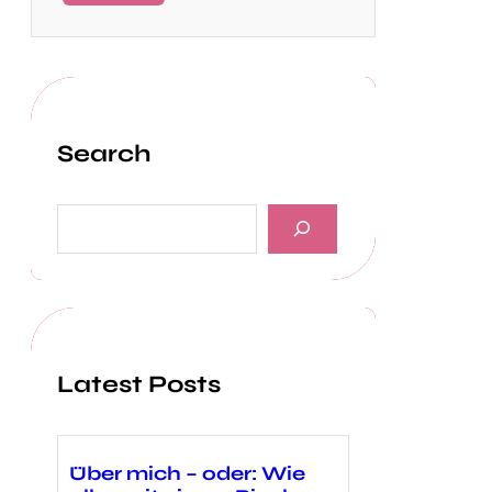
Search
S
e
a
r
c
h
Latest Posts
Über mich – oder: Wie